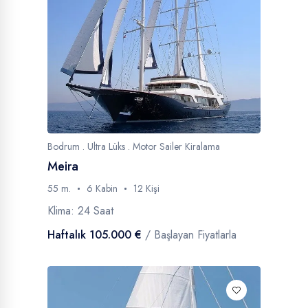
Klimalı
45
Jakuzi
21
Jet Ski
78
SUP
679
Klima
Bodrum . Ultra Lüks . Motor Sailer Kiralama
İnternet
92
Meira
Klimalı
45
55 m.
6 Kabin
12 Kişi
Jakuzi
21
Klima: 24 Saat
Jet Ski
78
Haftalık 105.000 €
/ Başlayan Fiyatlarla
SUP
679