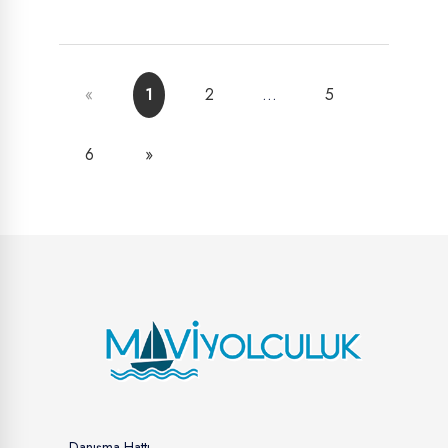
Önceki
«
1
2
…
5
Sonraki
6
»
Danışma Hattı