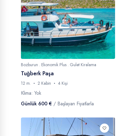
Klimalı
45
Jakuzi
21
Jet Ski
78
SUP
679
Klima
Bozburun . Ekonomik Plus . Gulet Kiralama
İnternet
92
Tuğberk Paşa
Klimalı
45
12 m.
2 Kabin
4 Kişi
Jakuzi
21
Klima: Yok
Jet Ski
78
Günlük 600 €
/ Başlayan Fiyatlarla
SUP
679