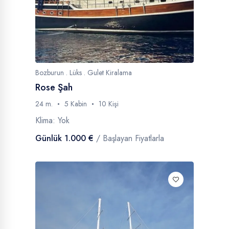
Bozburun . Lüks . Gulet Kiralama
Rose Şah
24 m.
5 Kabin
10 Kişi
Klima: Yok
Günlük 1.000 €
/ Başlayan Fiyatlarla