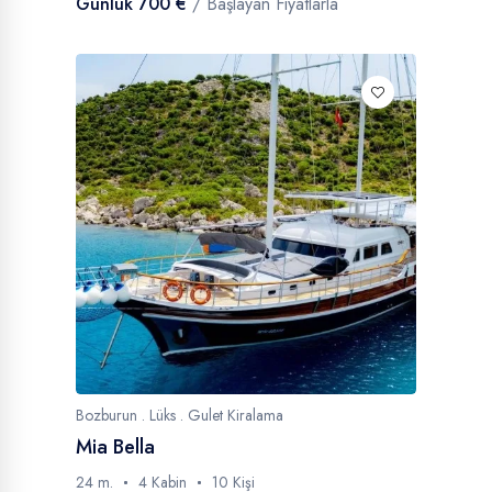
Günlük 700 €
/ Başlayan Fiyatlarla
Bozburun . Lüks . Gulet Kiralama
Mia Bella
24 m.
4 Kabin
10 Kişi