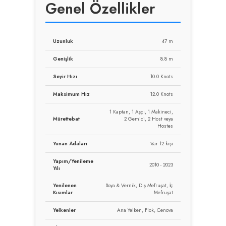
Genel Özellikler
Uzunluk
47 m
Genişlik
8.8 m
Seyir Hızı
10.0 Knots
Maksimum Hız
12.0 Knots
1 Kaptan, 1 Aşçı, 1 Makineci,
Mürettebat
2 Gemici, 2 Host veya
Hostes
Yunan Adaları
Var 12 kişi
Yapım/Yenileme
2010 - 2023
Yılı
Yenilenen
Boya & Vernik, Dış Mefruşat, İç
Kısımlar
Mefruşat
Yelkenler
Ana Yelken, Flok, Cenova