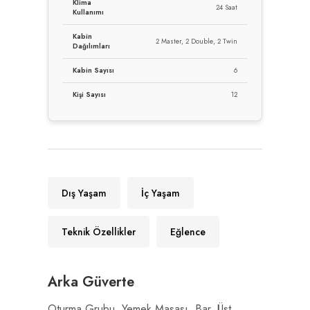
Klima
24 Saat
Kullanımı
Kabin
2 Master, 2 Double, 2 Twin
Dağılımları
Kabin Sayısı
6
Kişi Sayısı
12
Dış Yaşam
İç Yaşam
Teknik Özellikler
Eğlence
Arka Güverte
Oturma Grubu, Yemek Masası, Bar, Üst