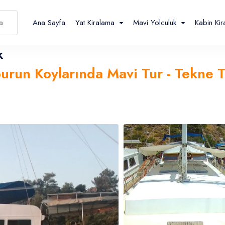
Ana Sayfa
Yat Kiralama
Mavi Yolculuk
Kabin Ki
k
urun Koylarında Mavi Tur - Tekne Ta
Español
Français
TL
- ₺