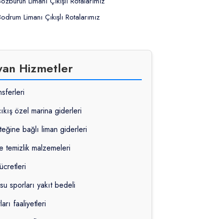
Bozburun Limanı Çıkışlı Rotalarımız
Bodrum Limanı Çıkışlı Rotalarımız
yan Hizmetler
sferleri
çıkış özel marina giderleri
teğine bağlı liman giderleri
e temizlik malzemeleri
ücretleri
su sporları yakıt bedeli
rı faaliyetleri