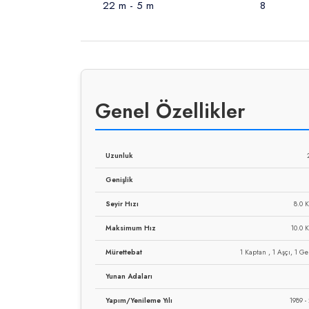
22 m - 5 m
8
Genel Özellikler
Uzunluk
Genişlik
Seyir Hızı
8.0 
Maksimum Hız
10.0 
Mürettebat
1 Kaptan , 1 Aşçı, 1 G
Yunan Adaları
Yapım/Yenileme Yılı
1989 -