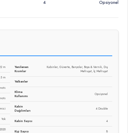
4
Opsiyonel
22 m
Yenilenen
Kabinler, Güverte, Banyolar, Boya & Vernik, Dış
Kısımlar
Mefruşat, İç Mefruşat
5 m
Yelkenler
Knots
Klima
Opsiyonel
Kullanımı
Knots
Kabin
emici
4 Double
Dağılımları
Yok
Kabin Sayısı
4
 2020
Kişi Sayısı
8