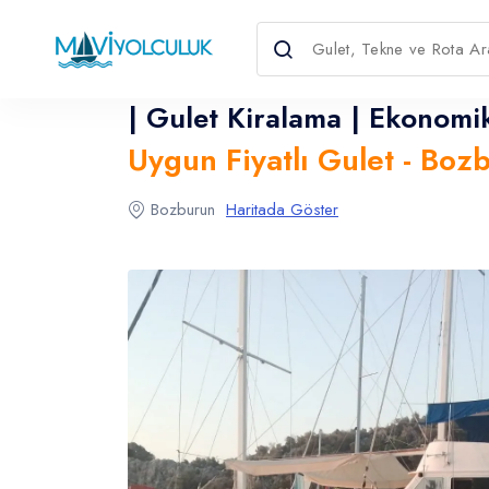
| Gulet Kiralama | Ekonomi
Uygun Fiyatlı Gulet - Bozb
Dil Seçin
Para Birimini Seçin
Bozburun
Haritada Göster
English
Türkçe
USD
- $
EURO
- €