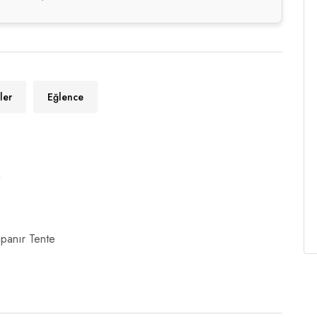
ler
Eğlence
n
panır Tente