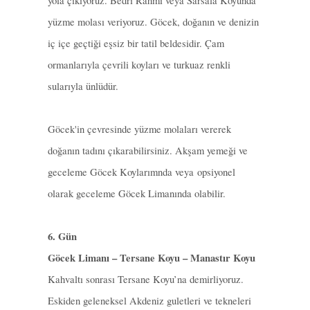
yola çıkıyoruz. Bedri Rahmi veya Sarsala Koyunda
yüzme molası veriyoruz. Göcek, doğanın ve denizin
iç içe geçtiği eşsiz bir tatil beldesidir. Çam
ormanlarıyla çevrili koyları ve turkuaz renkli
sularıyla ünlüdür.
Göcek'in çevresinde yüzme molaları vererek
doğanın tadını çıkarabilirsiniz. Akşam yemeği ve
geceleme Göcek Koylarımnda veya opsiyonel
olarak geceleme
Göcek
Limanında olabilir.
6. Gün
Göcek Limanı – Tersane Koyu – Manastır Koyu
Kahvaltı sonrası Tersane Koyu’na demirliyoruz.
Eskiden geleneksel Akdeniz guletleri ve tekneleri