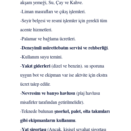
akşam yemeği, Su, Çay ve Kahve.
-Liman masrafları ve çıkış işlemleri.
-Seyir belgesi ve resmi işlemler için gerekli tüm
acente hizmetleri.
-Palamar ve bağlama ücretleri.
Deneyimli mürettebatın servisi ve rehberliği
-
.
-Kullanım suyu temini.
Yakıt giderleri
-
(dizel ve benzin). su sporuna
uygun bot ve ekipman var ise aktvite için ekstra
ücret talep edilir.
Nevresim ve banyo havlusu
-
(plaj havlusu
misafirler tarafından getirilmelidir).
şnorkel, palet, olta takımları
-Teknede bulunan
gibi ekipmanların kullanımı
.
Yat sigortası
-
(Ancak, kişisel seyahat sigortası