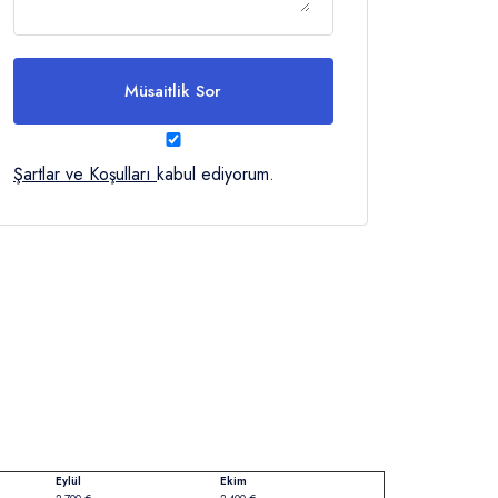
Müsaitlik Sor
Şartlar ve Koşulları
kabul ediyorum.
Eylül
Ekim