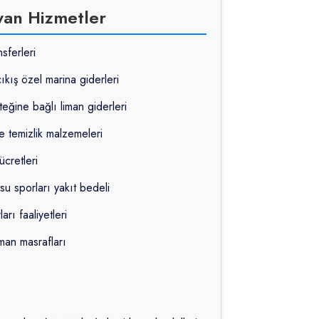
yan Hizmetler
sferleri
çıkış özel marina giderleri
teğine bağlı liman giderleri
e temizlik malzemeleri
ücretleri
su sporları yakıt bedeli
rı faaliyetleri
iman masrafları