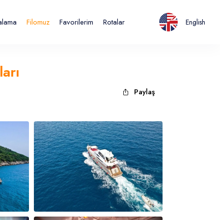
ralama
Filomuz
Favorilerim
Rotalar
English
ları
Paylaş
Italiano