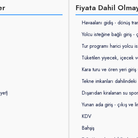
er
Fiyata Dahil Olma
Havaalanı gidiş - dönüş tran
Yolcu isteğine bağlı giriş - 
Tur programı harici yolcu is
Tüketilen yiyecek, içecek v
Kara turu ve ören yeri giriş 
Tekne imkanları dahilindeki 
iyet)
Dışarıdan kiralanan su sporla
Yunan ada giriş - çıkış ve l
KDV
Bahşiş