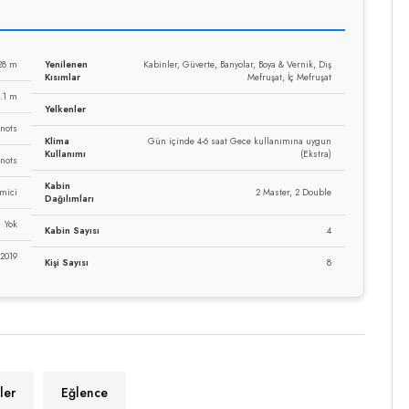
28 m
Yenilenen
Kabinler, Güverte, Banyolar, Boya & Vernik, Dış
Kısımlar
Mefruşat, İç Mefruşat
.1 m
Yelkenler
Knots
Klima
Gün içinde 4-6 saat Gece kullanımına uygun
Kullanımı
(Ekstra)
Knots
Kabin
emici
2 Master, 2 Double
Dağılımları
Yok
Kabin Sayısı
4
 2019
Kişi Sayısı
8
ler
Eğlence