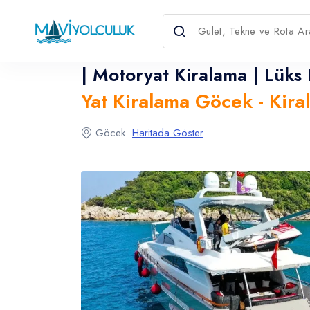
| Motoryat Kiralama | Lüks 
Yat Kiralama Göcek - Kira
Dil Seçin
Para Birimini Seçin
Göcek
Haritada Göster
English
Türkçe
USD
- $
EURO
- €