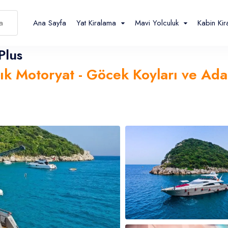
Ana Sayfa
Yat Kiralama
Mavi Yolculuk
Kabin Ki
Plus
lık Motoryat - Göcek Koyları ve Ada
Español
Français
TL
- ₺