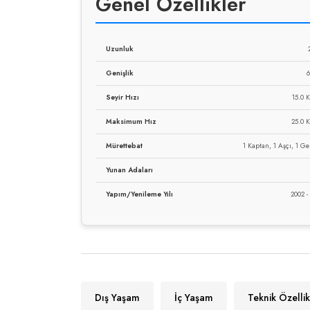
Genel Özellikler
Uzunluk
Genişlik
6
Seyir Hızı
15.0 
Maksimum Hız
25.0 
Mürettebat
1 Kaptan, 1 Aşçı, 1 G
Yunan Adaları
Yapım/Yenileme Yılı
2002 -
Dış Yaşam
İç Yaşam
Teknik Özellik