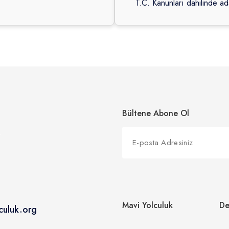
T.C. Kanunları dahilinde a
Bültene Abone Ol
Mavi Yolculuk
De
culuk.org