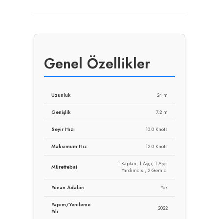
Genel Özellikler
Uzunluk
24 m
Genişlik
7.2 m
Seyir Hızı
10.0 Knots
Maksimum Hız
12.0 Knots
1 Kaptan, 1 Aşçı, 1 Aşçı
Mürettebat
Yardımcısı, 2 Gemici
Yunan Adaları
Yok
Yapım/Yenileme
2022
Yılı