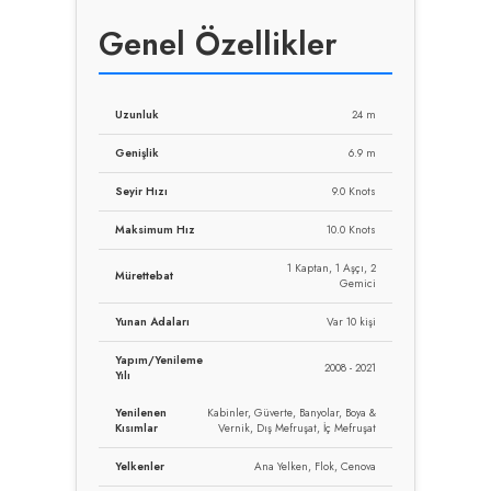
Genel Özellikler
Uzunluk
24 m
Genişlik
6.9 m
Seyir Hızı
9.0 Knots
Maksimum Hız
10.0 Knots
1 Kaptan, 1 Aşçı, 2
Mürettebat
Gemici
Yunan Adaları
Var 10 kişi
Yapım/Yenileme
2008 - 2021
Yılı
Yenilenen
Kabinler, Güverte, Banyolar, Boya &
Kısımlar
Vernik, Dış Mefruşat, İç Mefruşat
Yelkenler
Ana Yelken, Flok, Cenova