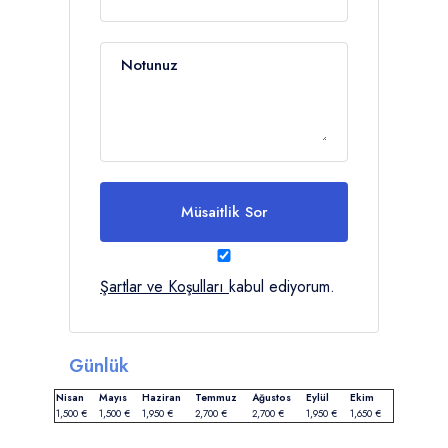
Notunuz
Müsaitlik Sor
Şartlar ve Koşulları
kabul ediyorum.
Günlük
Nisan
Mayıs
Haziran
Temmuz
Ağustos
Eylül
Ekim
1,500 €
1,500 €
1,950 €
2,700 €
2,700 €
1,950 €
1,650 €