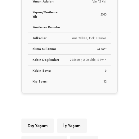
Yunan Adaları
Var 12 kişi
Yapım/Yenileme
2010
Yılı
Yenilenen Kısımlar
Yelkenler
Ana Yelken, Flok, Cenova
Klima Kullanımı
24 Saat
Kabin Dağılımları
2 Master, 2 Double, 2 Twin
Kabin Sayısı
6
Kişi Sayısı
12
Dış Yaşam
İç Yaşam