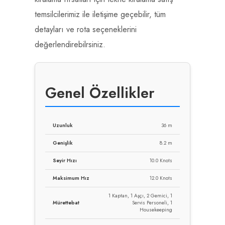
temsilcilerimiz ile iletişime geçebilir, tüm
detayları ve rota seçeneklerini
değerlendirebilrsiniz.
Genel Özellikler
Uzunluk
36 m
Genişlik
8.2 m
Seyir Hızı
10.0 Knots
Maksimum Hız
12.0 Knots
1 Kaptan, 1 Aşçı, 2 Gemici, 1
Mürettebat
Servis Personeli, 1
Housekeeping