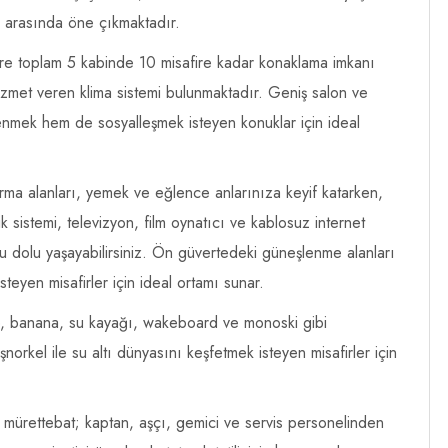
ri arasında öne çıkmaktadır.
re toplam 5 kabinde 10 misafire kadar konaklama imkanı
zmet veren klima sistemi bulunmaktadır. Geniş salon ve
enmek hem de sosyalleşmek isteyen konuklar için ideal
rma alanları, yemek ve eğlence anlarınıza keyif katarken,
 sistemi, televizyon, film oynatıcı ve kablosuz internet
lu dolu yaşayabilirsiniz. Ön güvertedeki güneşlenme alanları
eyen misafirler için ideal ortamı sunar.
ngo, banana, su kayağı, wakeboard ve monoski gibi
norkel ile su altı dünyasını keşfetmek isteyen misafirler için
 mürettebat; kaptan, aşçı, gemici ve servis personelinden