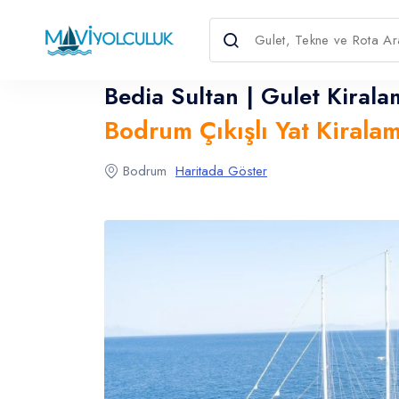
Bedia Sultan | Gulet Kirala
Bodrum Çıkışlı Yat Kirala
Dil Seçin
Para Birimini Seçin
Bodrum
Haritada Göster
English
Türkçe
USD
- $
EURO
- €