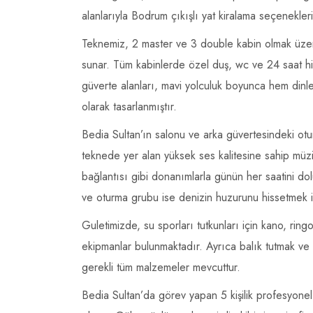
alanlarıyla Bodrum çıkışlı yat kiralama seçenekle
Teknemiz, 2 master ve 3 double kabin olmak üze
sunar. Tüm kabinlerde özel duş, wc ve 24 saat hi
güverte alanları, mavi yolculuk boyunca hem dinl
olarak tasarlanmıştır.
Bedia Sultan’ın salonu ve arka güvertesindeki otu
teknede yer alan yüksek ses kalitesine sahip müzik
bağlantısı gibi donanımlarla günün her saatini do
ve oturma grubu ise denizin huzurunu hissetmek ist
Guletimizde, su sporları tutkunları için kano, ri
ekipmanlar bulunmaktadır. Ayrıca balık tutmak ve ş
gerekli tüm malzemeler mevcuttur.
Bedia Sultan’da görev yapan 5 kişilik profesyonel