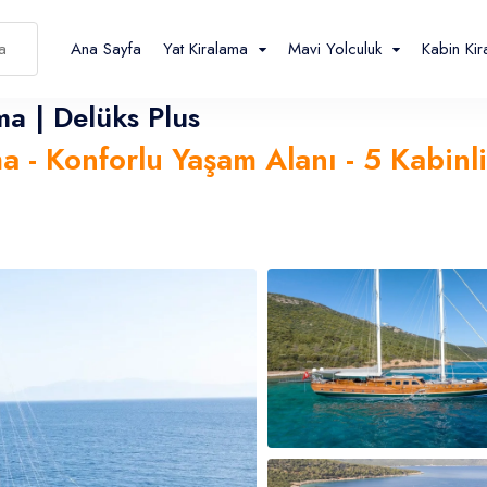
Ana Sayfa
Yat Kiralama
Mavi Yolculuk
Kabin Ki
ma | Delüks Plus
ma - Konforlu Yaşam Alanı - 5 Kabinl
Español
Français
TL
- ₺