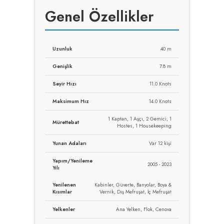
Genel Özellikler
Uzunluk
40 m
Genişlik
7.8 m
Seyir Hızı
11.0 Knots
Maksimum Hız
14.0 Knots
1 Kaptan, 1 Aşçı, 2 Gemici, 1
Mürettebat
Hostes, 1 Housekeeping
Yunan Adaları
Var 12 kişi
Yapım/Yenileme
2005 - 2023
Yılı
Yenilenen
Kabinler, Güverte, Banyolar, Boya &
Kısımlar
Vernik, Dış Mefruşat, İç Mefruşat
Yelkenler
Ana Yelken, Flok, Cenova