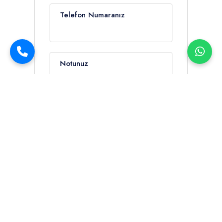
Telefon Numaranız
Notunuz
Müsaitlik Sor
Şartlar ve Koşulları
kabul ediyorum.
Günlük