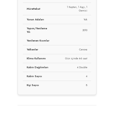
1 Kaptan, 1 Aşçı, 1
Mürettebat
Gemici
Yunan Adaları
Yok
Yapım/Yenileme
2010
Yılı
Yenilenen Kısımlar
Yelkenler
Cenova
Klima Kullanımı
Gün içinde 4-6 saat
Kabin Dağılımları
4 Double
Kabin Sayısı
4
Kişi Sayısı
8