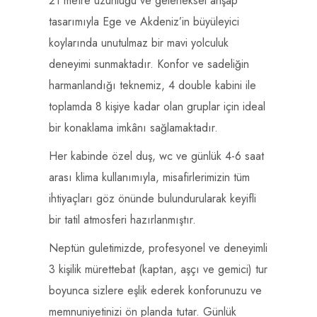
21 metre uzunluğu ve geleneksel ahşap
tasarımıyla Ege ve Akdeniz’in büyüleyici
koylarında unutulmaz bir mavi yolculuk
deneyimi sunmaktadır. Konfor ve sadeliğin
harmanlandığı teknemiz, 4 double kabini ile
toplamda 8 kişiye kadar olan gruplar için ideal
bir konaklama imkânı sağlamaktadır.
Her kabinde özel duş, wc ve günlük 4-6 saat
arası klima kullanımıyla, misafirlerimizin tüm
ihtiyaçları göz önünde bulundurularak keyifli
bir tatil atmosferi hazırlanmıştır.
Neptün guletimizde, profesyonel ve deneyimli
3 kişilik mürettebat (kaptan, aşçı ve gemici) tur
boyunca sizlere eşlik ederek konforunuzu ve
memnuniyetinizi ön planda tutar. Günlük