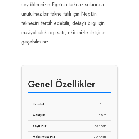
sevdiklerinizle Ege’nin turkuaz sularında
unutulmaz bir tekne tatili için Neptün
teknesini tercih edebilir, detaylı bilgi için
maviyolculuk.org satış ekibimizle iletişime
geçebilirsiniz.
Genel Özellikler
Uzunluk
21 m
Genişlik
5.6 m
Seyir Hızı
9.0 Knots
Maksimum Hız
10.0 Knots