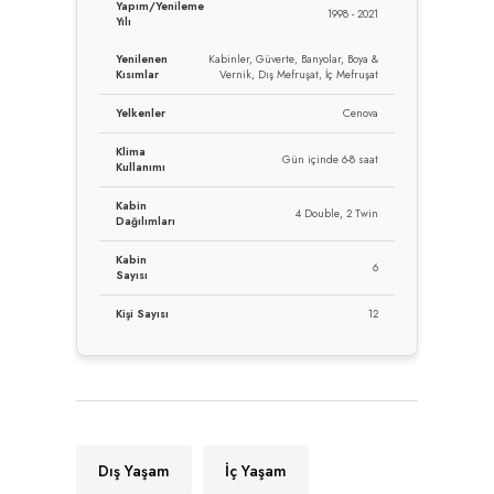
Yapım/Yenileme
1998 - 2021
Yılı
Yenilenen
Kabinler, Güverte, Banyolar, Boya &
Kısımlar
Vernik, Dış Mefruşat, İç Mefruşat
Yelkenler
Cenova
Klima
Gün içinde 6-8 saat
Kullanımı
Kabin
4 Double, 2 Twin
Dağılımları
Kabin
6
Sayısı
Kişi Sayısı
12
Dış Yaşam
İç Yaşam