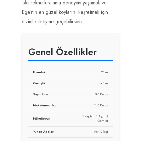
lüks tekne kiralama deneyimi yaşamak ve
Ege’nin en güzel koylarını keşfetmek için
bizimle iletişime geçebilirsiniz.
Genel Özellikler
Uzunluk
28 m
Genişlik
6.5 m
Seyir Hızı
9.0 Knots
Maksimum Hız
11.0 Knots
1 Kaptan, 1 Aşçı, 2
Mürettebat
Gemici
Yunan Adaları
Var 12 kişi