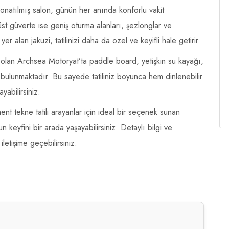
donatılmış salon, günün her anında konforlu vakit
üst güverte ise geniş oturma alanları, şezlonglar ve
r alan jakuzi, tatilinizi daha da özel ve keyifli hale getirir.
olan Archsea Motoryat’ta paddle board, yetişkin su kayağı,
bulunmaktadır. Bu sayede tatiliniz boyunca hem dinlenebilir
yabilirsiniz.
nt tekne tatili arayanlar için ideal bir seçenek sunan
keyfini bir arada yaşayabilirsiniz. Detaylı bilgi ve
letişime geçebilirsiniz.