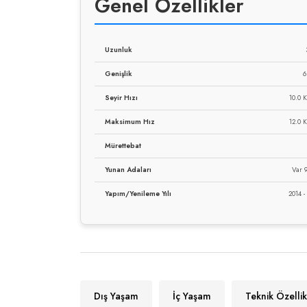
Genel Özellikler
Uzunluk
Genişlik
6
Seyir Hızı
10.0 
Maksimum Hız
12.0 
Mürettebat
Yunan Adaları
Var 9
Yapım/Yenileme Yılı
2014 -
Dış Yaşam
İç Yaşam
Teknik Özellik