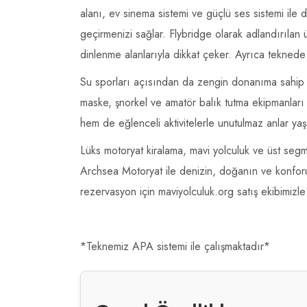
alanı, ev sinema sistemi ve güçlü ses sistemi ile 
geçirmenizi sağlar. Flybridge olarak adlandırılan 
dinlenme alanlarıyla dikkat çeker. Ayrıca teknede ye
Su sporları açısından da zengin donanıma sahip 
maske, şnorkel ve amatör balık tutma ekipmanları 
hem de eğlenceli aktivitelerle unutulmaz anlar yaşa
Lüks motoryat kiralama, mavi yolculuk ve üst segme
Archsea Motoryat ile denizin, doğanın ve konforun 
rezervasyon için maviyolculuk.org satış ekibimizle i
*Teknemiz APA sistemi ile çalışmaktadır*