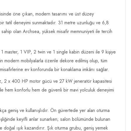
risinde öne çıkan, modern tasarımı ve üst düzey
 bir tatil deneyimi sunmaktadır. 31 metre uzunluğu ve 6,8
a sahip olan Archsea, yüksek misafir memnuniyeti ile tercih
master, 1 VIP, 2 twin ve 1 single kabin düzeni ile 9 kişiye
in modern mobilyalarla özenle dekore edilmiş olup, tüm
misafirlerine ev konforunda bir konaklama imkânı sağlar.
iz, 2 x 400 HP motor gücü ve 27 kW jeneratör kapasitesi
ede hem konforlu hem de güvenli bir mavi yolculuk deneyimi
kça geniş ve kullanışlıdır. Ön güvertede yer alan oturma
liğinde keyifli anlar sunarken; salon bölümünde bulunan
e doğal ışık kazandırır. Şık oturma grubu, geniş yemek