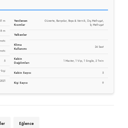
31 m
Yenilenen
Güverte, Banyolar, Boya & Vernik, Dış Mefruşat,
Kısımlar
İç Mefruşat
.8 m
Yelkenler
Knots
Klima
24 Saat
Kullanımı
Knots
Kabin
5
1 Master, 1 Vip, 1 Single, 2 Twin
Dağılımları
 kişi
Kabin Sayısı
5
 2021
Kişi Sayısı
9
ler
Eğlence