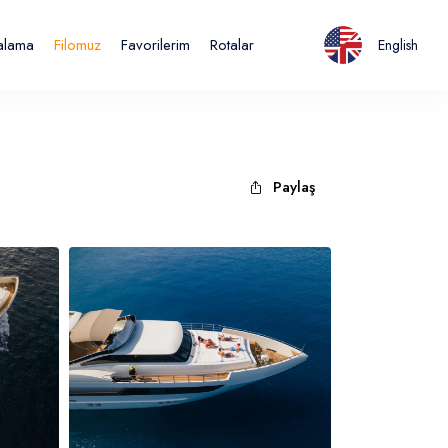
ralama
Filomuz
Favorilerim
Rotalar
English
Paylaş
Italiano