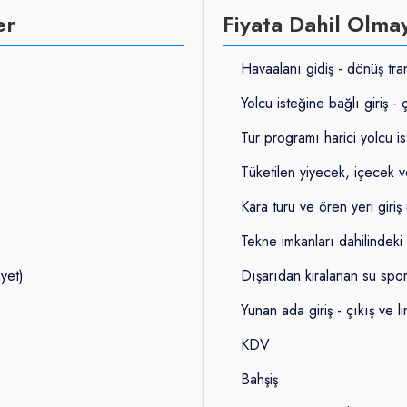
er
Fiyata Dahil Olma
Havaalanı gidiş - dönüş tran
Yolcu isteğine bağlı giriş - 
Tur programı harici yolcu is
Tüketilen yiyecek, içecek v
Kara turu ve ören yeri giriş 
Tekne imkanları dahilindeki 
iyet)
Dışarıdan kiralanan su sporla
Yunan ada giriş - çıkış ve l
KDV
Bahşiş