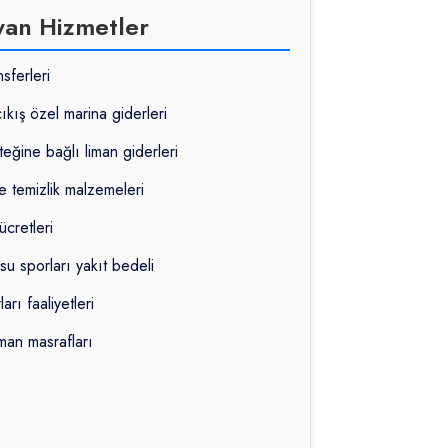
yan Hizmetler
sferleri
çıkış özel marina giderleri
teğine bağlı liman giderleri
e temizlik malzemeleri
ücretleri
su sporları yakıt bedeli
rı faaliyetleri
iman masrafları