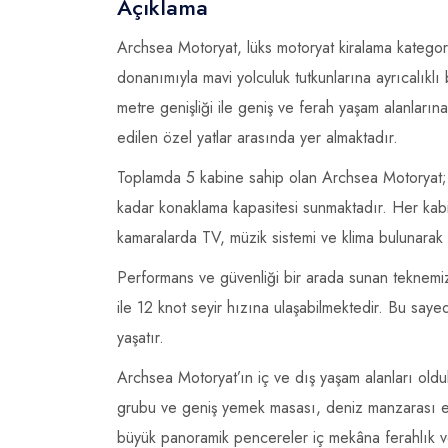
Açıklama
Archsea Motoryat, lüks motoryat kiralama katego
donanımıyla mavi yolculuk tutkunlarına ayrıcalıklı
metre genişliği ile geniş ve ferah yaşam alanların
edilen özel yatlar arasında yer almaktadır.
Toplamda 5 kabine sahip olan Archsea Motoryat; 1 
kadar konaklama kapasitesi sunmaktadır. Her kab
kamaralarda TV, müzik sistemi ve klima bulunarak 
Performans ve güvenliği bir arada sunan teknem
ile 12 knot seyir hızına ulaşabilmektedir. Bu say
yaşatır.
Archsea Motoryat’ın iç ve dış yaşam alanları oldu
grubu ve geniş yemek masası, deniz manzarası eş
büyük panoramik pencereler iç mekâna ferahlık v