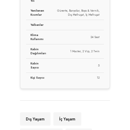
Yılı
Yenilenen
Güverte, Banyolar, Boya & Vernik,
Kısımlar
Dış Mefruşat, İç Mefruşat
Yelkenler
Klima
24 Saat
Kullanımı
Kabin
1 Master, 2 Vip, 2 Twin
Dağılımları
Kabin
5
Sayısı
Kişi Sayısı
12
Dış Yaşam
İç Yaşam