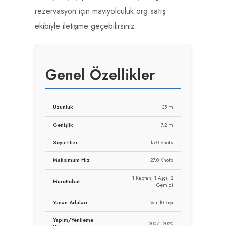
rezervasyon için maviyolculuk.org satış
ekibiyle iletişime geçebilirsiniz.
Genel Özellikler
Uzunluk
35 m
Genişlik
7.2 m
Seyir Hızı
15.0 Knots
Maksimum Hız
27.0 Knots
1 Kaptan, 1 Aşçı, 2
Mürettebat
Gemici
Yunan Adaları
Var 10 kişi
Yapım/Yenileme
2007 - 2020