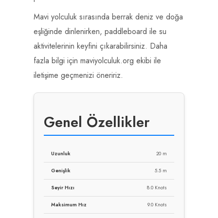
Mavi yolculuk sırasında berrak deniz ve doğa
eşliğinde dinlenirken, paddleboard ile su
aktivitelerinin keyfini çıkarabilirsiniz. Daha
fazla bilgi için maviyolculuk.org ekibi ile
iletişime geçmenizi öneririz.
Genel Özellikler
Uzunluk
20 m
Genişlik
5.5 m
Seyir Hızı
8.0 Knots
Maksimum Hız
9.0 Knots