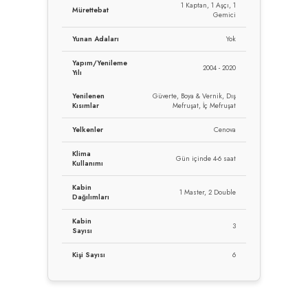
1 Kaptan, 1 Aşçı, 1
Mürettebat
Gemici
Yunan Adaları
Yok
Yapım/Yenileme
2004 - 2020
Yılı
Yenilenen
Güverte, Boya & Vernik, Dış
Kısımlar
Mefruşat, İç Mefruşat
Yelkenler
Cenova
Klima
Gün içinde 4-6 saat
Kullanımı
Kabin
1 Master, 2 Double
Dağılımları
Kabin
3
Sayısı
Kişi Sayısı
6