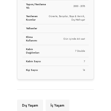
Yapım/Yenileme
2000 - 2018
Yılı
Yenilenen
Güverte, Banyolar, Boya & Vernik,
Kısımlar
Dış Mefruşat
Yelkenler
Klima
Gün içinde 4-6 saat
Kullanımı
Kabin
7 Double
Dağılımları
Kabin Sayısı
7
Kişi Sayısı
14
Dış Yaşam
İç Yaşam