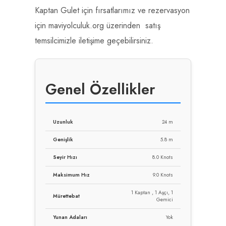
Kaptan Gulet için fırsatlarımız ve rezervasyon
için maviyolculuk.org üzerinden satış
temsilcimizle iletişime geçebilirsiniz.
Genel Özellikler
Uzunluk
24 m
Genişlik
5.8 m
Seyir Hızı
8.0 Knots
Maksimum Hız
9.0 Knots
1 Kaptan , 1 Aşçı, 1
Mürettebat
Gemici
Yunan Adaları
Yok