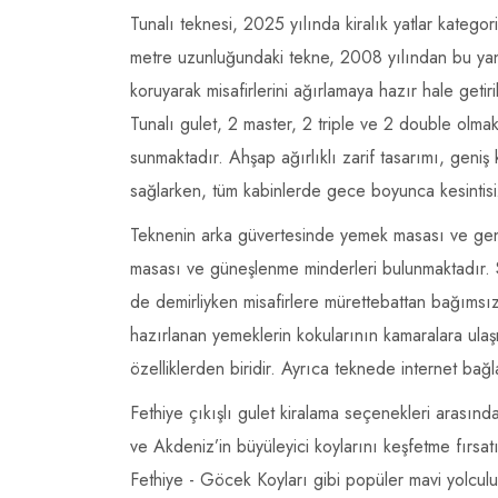
Tunalı teknesi, 2025 yılında kiralık yatlar kategori
metre uzunluğundaki tekne, 2008 yılından bu yana
koruyarak misafirlerini ağırlamaya hazır hale getir
Tunalı gulet, 2 master, 2 triple ve 2 double olm
sunmaktadır. Ahşap ağırlıklı zarif tasarımı, geniş
sağlarken, tüm kabinlerde gece boyunca kesintisiz
Teknenin arka güvertesinde yemek masası ve geni
masası ve güneşlenme minderleri bulunmaktadır. 
de demirliyken misafirlere mürettebattan bağımsız 
hazırlanan yemeklerin kokularının kamaralara ula
özelliklerden biridir. Ayrıca teknede internet bağl
Fethiye çıkışlı gulet kiralama seçenekleri arasınd
ve Akdeniz’in büyüleyici koylarını keşfetme fırsa
Fethiye - Göcek Koyları gibi popüler mavi yolculu