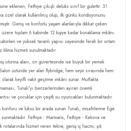
sine eklenen, Fethiye çıkışlı delüks sınıf bir gulettir. 31
 özel olarak kullanılmış olup, ilk günkü kondisyonunu
ilmiştir. Geniş ve konforlu yaşam alanlarıyla dikkat çeken
ak üzere toplam 6 kabinde 12 kişiye kadar konaklama imkânı
 kabinleri ve yüksek tavanlı yapısı sayesinde ferah bir ortam
 klima hizmeti sunulmaktadır.
ş oturma alanı, ön güvertesinde ise büyük bir yemek
Salon üstünde yer alan flybridge, hem seyir sırasında hem
olarak keyifli vakit geçirme imkânı sunar. Mutfakta
şmaması, Tunalı’yı benzerlerinden ayıran önemli
antısı ve çocuklar için çeşitli su oyuncakları bulunmaktadır.
a konforu ve lüksü bir arada sunan Tunalı, misafirlerine Ege
tı sunmaktadır. Fethiye - Marmaris, Fethiye - Kekova ve
k rotalarında hizmet veren tekne, geniş iç hacmi, şık