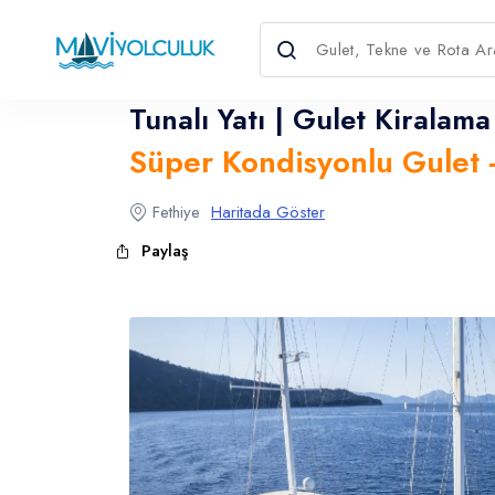
Tunalı Yatı | Gulet Kiralama
Süper Kondisyonlu Gulet - 
Dil Seçin
Para Birimini Seçin
Fethiye
Haritada Göster
Paylaş
English
Türkçe
USD
- $
EURO
- €