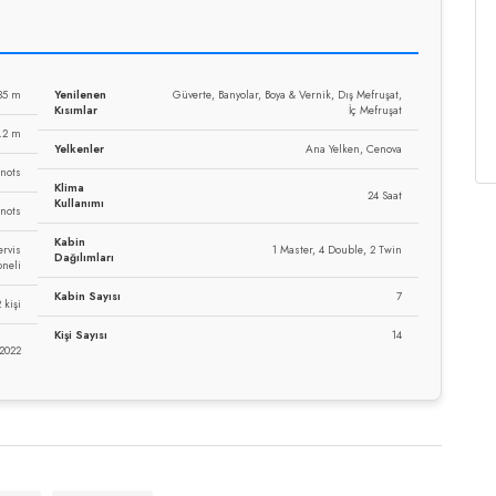
35 m
Yenilenen
Güverte, Banyolar, Boya & Vernik, Dış Mefruşat,
Kısımlar
İç Mefruşat
.2 m
Yelkenler
Ana Yelken, Cenova
Knots
Klima
24 Saat
Kullanımı
Knots
Kabin
ervis
1 Master, 4 Double, 2 Twin
Dağılımları
oneli
Kabin Sayısı
7
 kişi
Kişi Sayısı
14
 2022