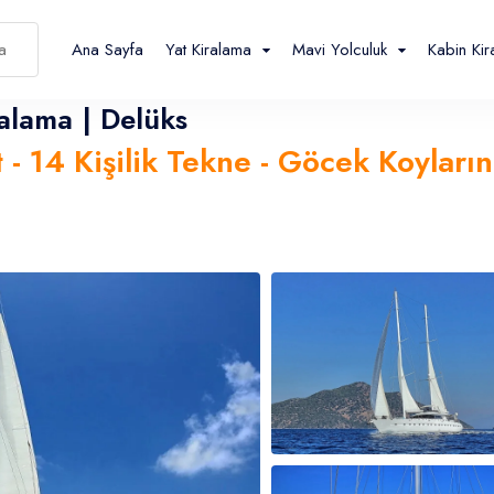
Ana Sayfa
Yat Kiralama
Mavi Yolculuk
Kabin Ki
alama | Delüks
 - 14 Kişilik Tekne - Göcek Koyları
Español
Français
TL
- ₺