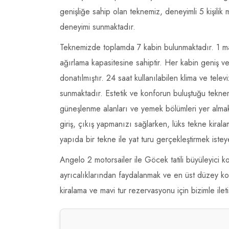
genişliğe sahip olan teknemiz, deneyimli 5 kişilik m
deneyimi sunmaktadır.
Teknemizde toplamda 7 kabin bulunmaktadır. 1 mas
ağırlama kapasitesine sahiptir. Her kabin geniş v
donatılmıştır. 24 saat kullanılabilen klima ve tele
sunmaktadır. Estetik ve konforun buluştuğu tekne
güneşlenme alanları ve yemek bölümleri yer alma
giriş, çıkış yapmanızı sağlarken, lüks tekne kirala
yapıda bir tekne ile yat turu gerçekleştirmek istey
Angelo 2 motorsailer ile Göcek tatili büyüleyici k
ayrıcalıklarından faydalanmak ve en üst düzey kon
kiralama ve mavi tur rezervasyonu için bizimle ilet