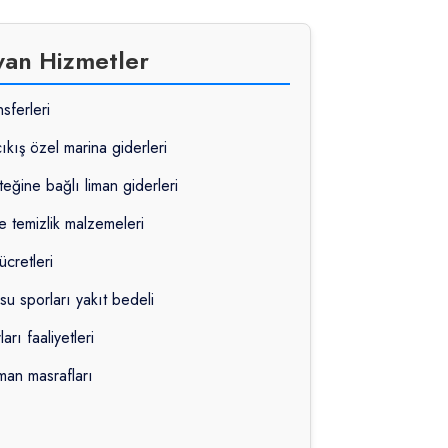
yan Hizmetler
sferleri
çıkış özel marina giderleri
teğine bağlı liman giderleri
e temizlik malzemeleri
ücretleri
su sporları yakıt bedeli
rı faaliyetleri
iman masrafları