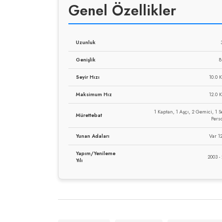
Genel Özellikler
Uzunluk
Genişlik
8
Seyir Hızı
10.0 
Maksimum Hız
12.0 
1 Kaptan, 1 Aşçı, 2 Gemici, 1 S
Mürettebat
Pers
Yunan Adaları
Var 12
Yapım/Yenileme
2003 -
Yılı