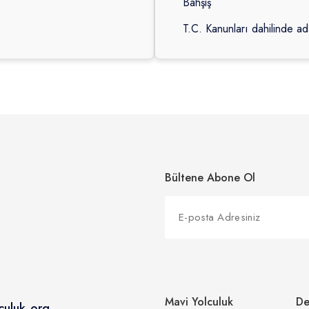
Bahşiş
T.C. Kanunları dahilinde a
Bültene Abone Ol
Mavi Yolculuk
De
culuk.org