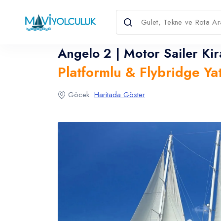
Angelo 2 | Motor Sailer Kir
Platformlu & Flybridge Yat
Dil Seçin
Para Birimini Seçin
Göcek
Haritada Göster
English
Türkçe
USD
- $
EURO
- €