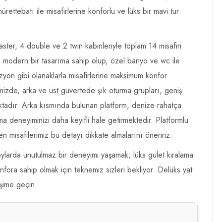
ürettebatı ile misafirlerine konforlu ve lüks bir mavi tur
ter, 4 double ve 2 twin kabinleriyle toplam 14 misafiri
e modern bir tasarıma sahip olup, özel banyo ve wc ile
vizyon gibi olanaklarla misafirlerine maksimum konfor
mizde, arka ve üst güvertede şık oturma grupları, geniş
ktadır. Arka kısmında bulunan platform, denize rahatça
ma deneyiminizi daha keyifli hale getirmektedir. Platformlu
en misafilerimiz bu detayı dikkate almalarını öneririz.
oylarda unutulmaz bir deneyimi yaşamak, lüks gulet kiralama
fora sahip olmak için teknemiz sizleri bekliyor. Delüks yat
işime geçin.