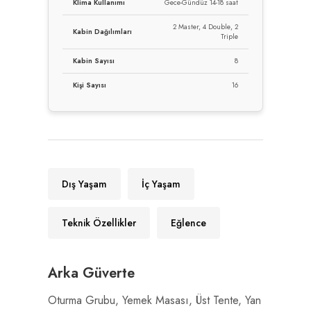
Klima Kullanımı
Gece-Gündüz 14-18 saat
2 Master, 4 Double, 2
Kabin Dağılımları
Triple
Kabin Sayısı
8
Kişi Sayısı
16
Dış Yaşam
İç Yaşam
Teknik Özellikler
Eğlence
Arka Güverte
Oturma Grubu, Yemek Masası, Üst Tente, Yan