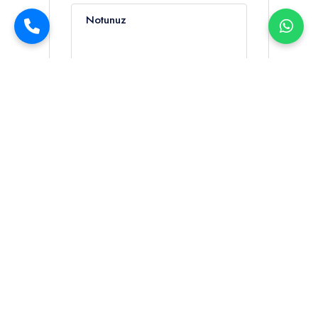
Notunuz
Müsaitlik Sor
Şartlar ve Koşulları
kabul ediyorum.
Günlük
Nisan
Mayıs
Haziran
Temmuz
Ağustos
Eylül
Ekim
3,600 €
3,600 €
5,000 €
7,000 €
7,000 €
5,000 €
3,600 €