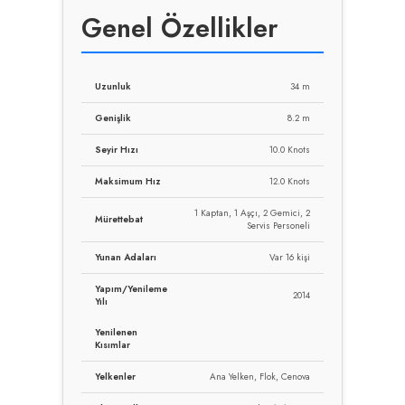
Genel Özellikler
Uzunluk
34 m
Genişlik
8.2 m
Seyir Hızı
10.0 Knots
Maksimum Hız
12.0 Knots
1 Kaptan, 1 Aşçı, 2 Gemici, 2
Mürettebat
Servis Personeli
Yunan Adaları
Var 16 kişi
Yapım/Yenileme
2014
Yılı
Yenilenen
Kısımlar
Yelkenler
Ana Yelken, Flok, Cenova