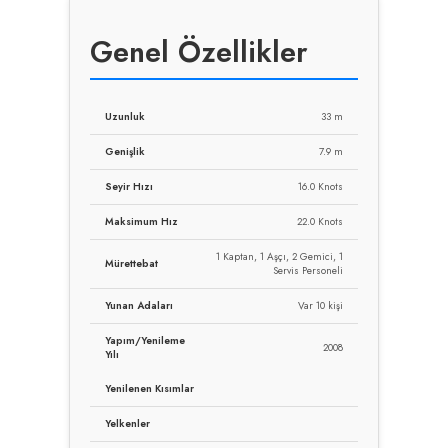
Genel Özellikler
Uzunluk
33 m
Genişlik
7.9 m
Seyir Hızı
16.0 Knots
Maksimum Hız
22.0 Knots
1 Kaptan, 1 Aşçı, 2 Gemici, 1
Mürettebat
Servis Personeli
Yunan Adaları
Var 10 kişi
Yapım/Yenileme
2008
Yılı
Yenilenen Kısımlar
Yelkenler