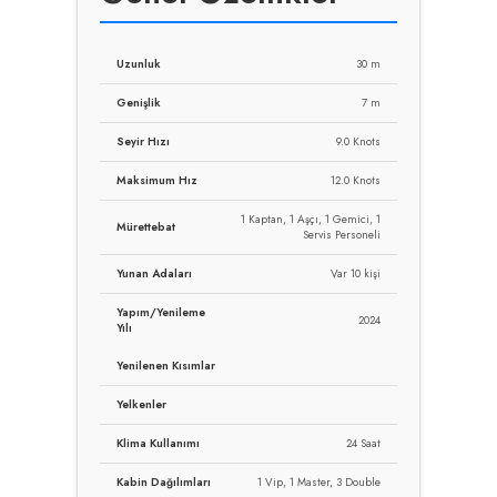
Uzunluk
30 m
Genişlik
7 m
Seyir Hızı
9.0 Knots
Maksimum Hız
12.0 Knots
1 Kaptan, 1 Aşçı, 1 Gemici, 1
Mürettebat
Servis Personeli
Yunan Adaları
Var 10 kişi
Yapım/Yenileme
2024
Yılı
Yenilenen Kısımlar
Yelkenler
Klima Kullanımı
24 Saat
Kabin Dağılımları
1 Vip, 1 Master, 3 Double