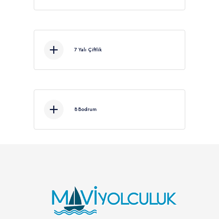
Kahvaltı sonrası yüzme molası
ve öğle yemeği için Pabuç
Burnu'na geçilir.
7
Yalı Çiftlik
Akşam yemeği ve geceleme
için Yalıçiftlik'te demir
atılacaktır.
8
Bodrum
Kahvaltı sonrasında saat 9.30
- 10.00 arasında Bodrum
Limanı'nda ekibimize veda
ederek unutulmaz anılarla
kiralamış olduğunuz tekneden
ayrılış.