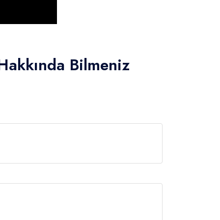
 Hakkında Bilmeniz
Limanı'ndan hareket edilir.