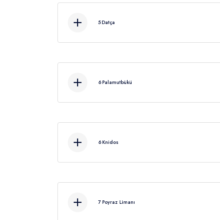
5
Datça
6
Palamutbükü
Kahvalt
6
Knidos
7
Poyraz Limanı