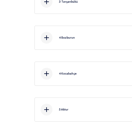
3
Tavşanbükü
4
Bozburun
Kahvaltıdan sonra yüzm
4
Kocabahçe
5
Aktur
Kahvaltı s