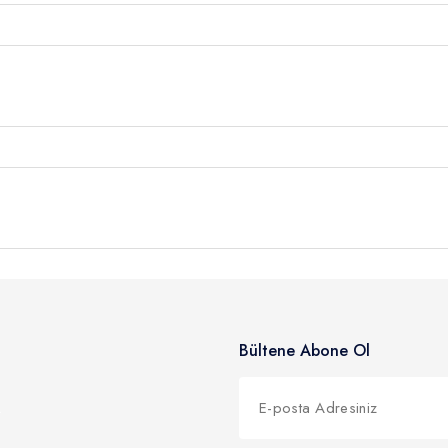
Kahvaltı sonrası Poyraz Limanı'na gitmek için Karaada'ya doğru yola
in ardından Meteor Koyu'da akşam yemeği ve geceleme olacaktır. 
gezebilirsiniz.
( 9.30 - 10.00 ) Bodrum Limanı'nda ekibimize veda ederek unutulmaz
Bültene Abone Ol