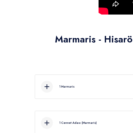
Marmaris - Hisarö
1
Marmaris
Öğleden sonra ( 1
1
Cennet Adası (Marmaris)