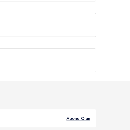
 çıkılır.
Dilerseniz burada su altı mağaralarını
 anılarla tekneden ayrılış.
Abone Olun