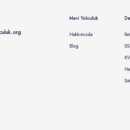
Mavi Yolculuk
De
culuk.org
Hakkımızda
İle
Blog
SS
KV
He
Sit