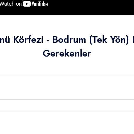
nü Körfezi - Bodrum (Tek Yön)
Gerekenler
4.00 - 16.00 ) arası tekne girişi ve bilgilendirme sonrası Marmaris 