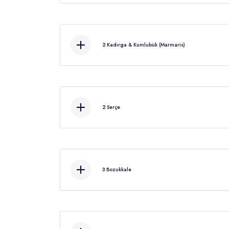
Yüzm
2
Kadırga & Kumlubük (Marmaris)
Kahv
2
Serçe
3
Bozukkale
Kahvaltıdan sonra