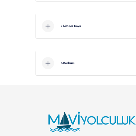
7
Meteor Koyu
Yüzme molası ve öğle yemeğin
8
Bodrum
Kahvaltı sonrası 