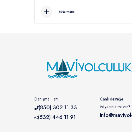
8
Marmaris
Kahvaltı sonrası (
Danışma Hattı
Canlı desteğe
(850) 302 11 33
ihtiyacınız mı var?
info@maviyol
(532) 446 11 91