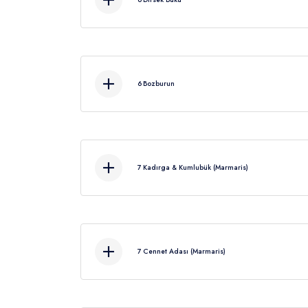
Kahva
6
Bozburun
7
Kadırga & Kumlubük (Marmaris)
7
Cennet Adası (Marmaris)