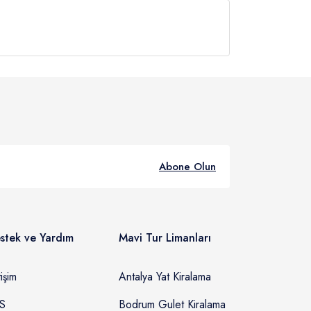
z anılarla tekneden ayrılış.
Abone Olun
stek ve Yardım
Mavi Tur Limanları
tişim
Antalya Yat Kiralama
S
Bodrum Gulet Kiralama