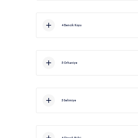
4
Bencik Koyu
5
Orhaniye
Bugün Hisarönü Körfezi'
5
Selimiye
Akş
6
Dirsek Bükü