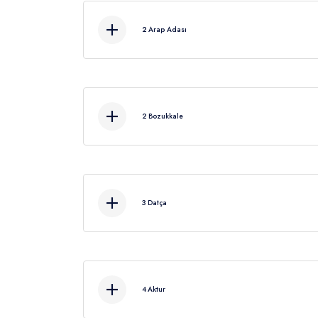
2
Arap Adası
Ka
2
Bozukkale
3
Datça
Kahvaltıdan sonra Datça'ya doğru har
4
Aktur