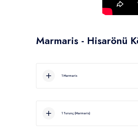
Marmaris - Hisarönü K
1
Marmaris
Öğleden sonra ( 1
1
Turunç (Marmaris)
Y