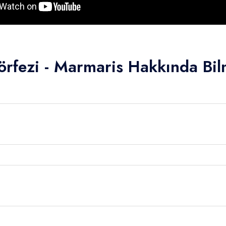
örfezi - Marmaris Hakkında Bi
4.00 - 16.00 ) arası tekne girişi ve bilgilendirme sonrası Marmaris 
üzme molası, akşam yemeği ve geceleme için ilk durağımız Turunç 