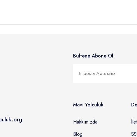
 9.30 - 10.00 ) Marmaris Limanı'nda ekibimize veda ederek unutulma
Bültene Abone Ol
Mavi Yolculuk
De
culuk.org
Hakkımızda
İle
Blog
SS