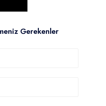
lmeniz Gerekenler
Limanı'ndan hareket edilir.
olacaktır.