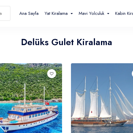
Ana Sayfa
Yat Kiralama
Mavi Yolculuk
Kabin Ki
Delüks Gulet Kiralama
Español
Français
TL
- ₺