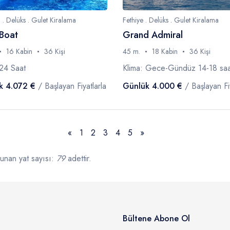
. Delüks . Gulet Kiralama
Fethiye . Delüks . Gulet Kiralama
Boat
Grand Admiral
16 Kabin
36 Kişi
45 m.
18 Kabin
36 Kişi
 24 Saat
Klima: Gece-Gündüz 14-18 saa
k 4.072 €
/ Başlayan Fiyatlarla
Günlük 4.000 €
/ Başlayan Fiy
Önceki
Sonraki
«
1
2
3
4
5
»
unan yat sayısı:
79
adettir.
Bültene Abone Ol